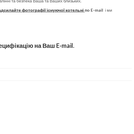
влінні та безпека Ваша та Ваших близьких.
адсилайте фотографії існуючої котельні
по E-mail
і ми
цифікацію на Ваш E-mail.