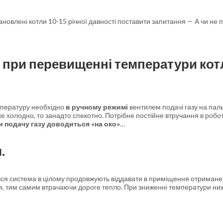
тановлені котли 10-15 річної давності поставити запитання — А чи не 
 при перевищенні температури кот
емпературу необхідно
в ручному режимі
вентилем подачі газу на паль
е холодно, то занадто спекотно. Потрібне постійне втручання в робо
 подачу газу доводиться «на око»
…
.
 і вся система в цілому продовжують віддавати в приміщення отримане
я, тим самим втрачаючи дороге тепло. При зниженні температури ни