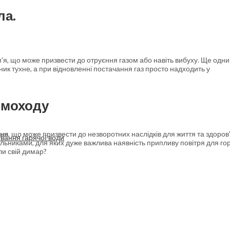
ла.
м'я, що може призвести до отруєння газом або навіть вибуху. Ще одн
ник тухне, а при відновленні постачання газ просто надходить у
имоходу
ння
, що може призвести до незворотних наслідків для життя та здоров'
ування гарячої води
альниками, для яких дуже важлива наявність припливу повітря для го
ли свій димар?