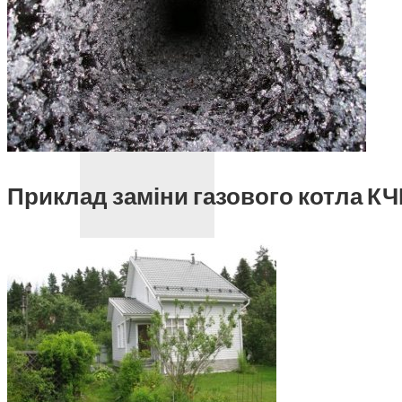
Теплові насоси
Теплові насоси
Теплові насоси повітря-вода
Геотермальні теплові насоси
Приклад заміни газового котла КЧ
Сонячні колектори
ГОЛОВНА
ПОСЛУГИ
Проект опалення
Монтаж котла
Монтаж системи опалення
Встановлення теплового насосу