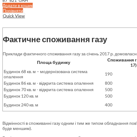
87 821
UAH
Додати в кошик
Порівняти
Quick View
Фактичне споживання газу
Приклади фактичного споживання газу за січень 2017 р. домовлас
Споживання га
Площа будинку
17)
Будинок 68 кв. м – модернізована система
190
опалення
Будинок 86 кв. м - відкрита система опалення
800
Будинок 70 кв. м - відкрита система опалення
500
Будинок 120 кв. м
500
Будинок 240 кв. м
400
Відмінності в споживанні газу одним і тим же типом обладнання пов
буде меншим).