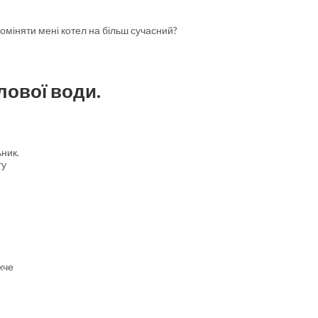
поміняти мені котел на більш сучасний?
лової води.
ник.
ту
жче