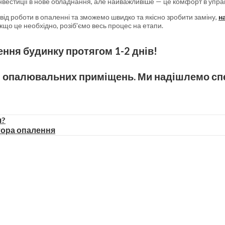
інвестиції в нове обладнання, але найважливіше — це комфорт в упра
від роботи в опаленні та зможемо швидко та якісно зробити заміну,
н
 якщо це необхідно, розіб'ємо весь процес на етапи.
ння будинку протягом 1-2 днів!
н опалювальних приміщень. Ми надішлемо спе
я?
тора опалення