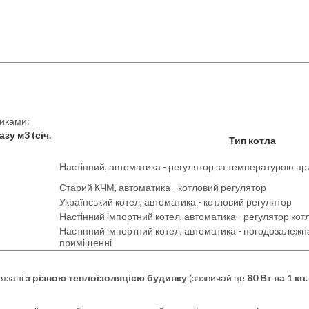
никами:
зу м3 (січ.
Тип котла
Настінний, автоматика - регулятор за температурою п
Старий КЧМ, автоматика - котловий регулятор
Український котел, автоматика - котловий регулятор
Настінний імпортний котел, автоматика - регулятор кот
Настінний імпортний котел, автоматика - погодозалежн
приміщенні
'язані
з різною теплоізоляцією будинку
(зазвичай це
80 Вт на 1 кв.