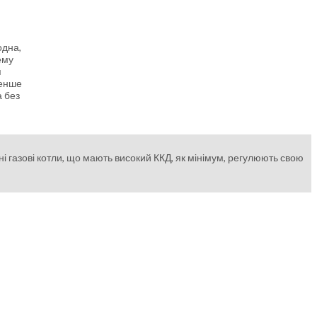
одна,
ему
я
менше
а без
ні газові котли, що мають високий ККД, як мінімум, регулюють свою