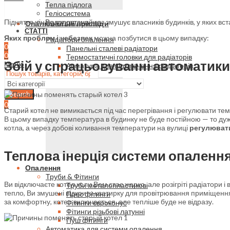
Тепла підлога
Геліосистема
Підняття цін на природний газ змушує власників будинків, у яких вс
Водопостачання
Опалювальні прилади
СТАТТІ
Яких проблем і небезпек
можна позбутися в цьому випадку:
Радіатори опалення
0
Панельні сталеві радіатори
0
Термостатичні головки для радіаторів
Збій у спрацьовуванні автоматики
Меню
Арматура для підключення радіаторів
Search
0
Старий котел не вимикається під час перегрівання і регулювати т
В цьому випадку температура в будинку не буде постійною — то дуж
котла, а через добові коливання температури на вулиці
регулювати
Теплова інерція системи опалення
Опалення
Труби & Фітинги
Ви відключаєте котел коли Вам стає жарко, але розігріті радіатори
Труби металопластикові
тепло, Ви змушені відкрити кватирку для провітрювання приміщенн
Прес фітинги
за комфортну, котел включається, але тепліше буде не відразу.
Фітинги євроконус
Фітинги різьбові латунні
Пуш фітинги
Автоматика для системи опалення