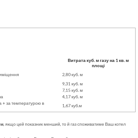
Витрата куб. м газу на 1 кв. м
площі
риміщення
2,80 куб. м
9,31 куб. м
7,15 куб. м
ла
4,17 куб. м
а + за температурою в
1,67 куб.м
 м
, якщо цей показник менший, то й газ споживатиме Ваш котел