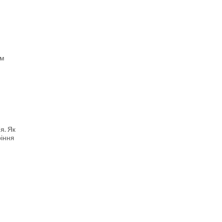
им
я. Як
ріння