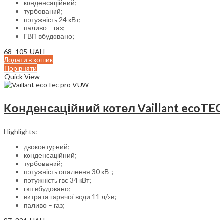
конденсаційний;
турбований;
потужність 24 кВт;
паливо – газ;
ГВП вбудовано;
68 105
UAH
Додати в кошик
Порівняти
Quick View
Конденсаційний котел Vaillant ecoTE
Highlights:
двоконтурний;
конденсаційний;
турбований;
потужність опалення 30 кВт;
потужність гвс 34 кВт;
гвп вбудовано;
витрата гарячої води 11 л/хв;
паливо – газ;