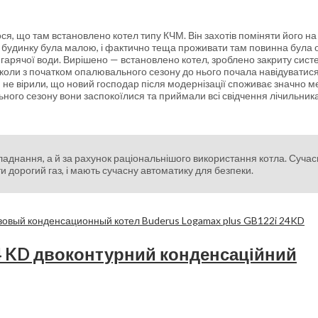
ся, що там встановлено котел типу КЧМ. Він захотів поміняти його на
 будинку була малою, і фактично теща проживати там повинна була 
я гарячої води. Вирішено — встановлено котел, зроблено закриту сист
, коли з початком опалювального сезону до нього почала навідуватис
и не вірили, що новий господар після модернізації споживає значно 
льного сезону вони заспокоїлися та приймали всі свідчення лічильник
ладнання, а й за рахунок раціональнішого використання котла. Сучас
 дорогий газ, і мають сучасну автоматику для безпеки.
24 KD двоконтурний конденсаційний