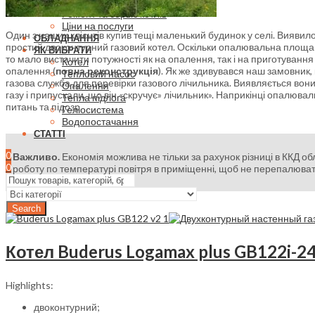
Реконструкція котельні
Ремонт та сервіс котлів
Ціни на послуги
Один з наших клієнтів купив тещі маленький будинок у селі. Виявило
ОБЛАДНАННЯ
простий двоконтурний газовий котел. Оскільки опалювальна площа
ЯК ВИБРАТИ
то мало вистачити потужності як на опалення, так і на приготуванн
Котел
опалення (
повна реконструкція
). Як же здивувався наш замовник
Тепловий насос
газова служба для перевірки газового лічильника. Виявляється вон
Опалення
газу і припускали, що він «скручує» лічильник». Наприкінці опалюва
Тепла підлога
питань та підозр.
Геліосистема
Водопостачання
СТАТТІ
0
Важливо.
Економія можлива не тільки за рахунок різниці в ККД об
0
роботу по температурі повітря в приміщенні, щоб не перепалювати
Search
Котел Buderus Logamax plus GB122i-
Highlights:
двоконтурний;