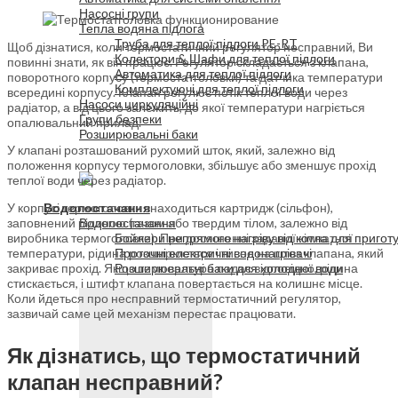
Насосні групи
Тепла водяна підлога
Труба для теплої підлоги PE-RT
Щоб дізнатися, коли термостатичний регулятор несправний, Ви
Колектори & Шафи для теплої підлоги
повинні знати, як він працює. Регулятор складається з клапана,
Автоматика для теплої підлоги
поворотного корпусу (термостатголовки) та датчика температури
Комплектуючі для теплої підлоги
всередині корпусу. Клапан регулює потік теплої води через
Насоси циркуляційні
радіатор, а від цього залежить, до якої температури нагріється
Групи безпеки
опалювальний прилад.
Розширювальні баки
У клапані розташований рухомий шток, який, залежно від
положення корпусу термоголовки, збільшує або зменшує прохід
теплої води через радіатор.
У корпусі термоголовки знаходиться картридж (сільфон),
Водопостачання
заповнений рідиною (газом або твердим тілом, залежно від
Водопостачання
виробника термоголовки). При досягненні заданої кімнатної
Бойлери непрямого нагріву від котла для пригот
температури, рідина розширюється і тисне на шток клапана, який
Проточні електричні водонагрівачі
закриває прохід. Якщо температура падає відповідно, рідина
Розширювальні баки для холодної води
стискається, і штифт клапана повертається на колишнє місце.
Коли йдеться про несправний термостатичний регулятор,
зазвичай саме цей механізм перестає працювати.
Як дізнатись, що термостатичний
клапан несправний?