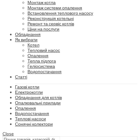
Монтаж котла
Монтаж системи опалення
Встановлення теплового насосу
Реконструкція котельні
Ремонт та сервіс котлів
Ціни на послуги
Обладнання
Як вибрати
Котел
Тепловий насос
Опалення
Тепла підлога
Геліосистема
Водопостачання
Статті
Газові котли
Електрокотли
Обладнання для котлів
Опалювальні прилади
Опалення
Водопостачання
Теплові насоси
Сонячні колектори
Close