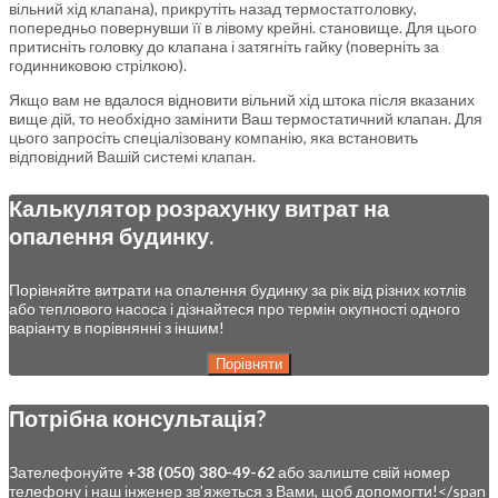
вільний хід клапана), прикрутіть назад термостатголовку,
попередньо повернувши її в лівому крейні. становище. Для цього
притисніть головку до клапана і затягніть гайку (поверніть за
годинниковою стрілкою).
Якщо вам не вдалося відновити вільний хід штока після вказаних
вище дій, то необхідно замінити Ваш термостатичний клапан. Для
цього запросіть спеціалізовану компанію, яка встановить
відповідний Вашій системі клапан.
Калькулятор розрахунку витрат на
опалення будинку.
Порівняйте витрати на опалення будинку за рік від різних котлів
або теплового насоса і дізнайтеся про термін окупності одного
варіанту в порівнянні з іншим!
Порівняти
Потрібна консультація?
Зателефонуйте
+38 (050) 380-49-62
або залиште свій номер
телефону і наш інженер зв’яжеться з Вами, щоб допомогти!</span