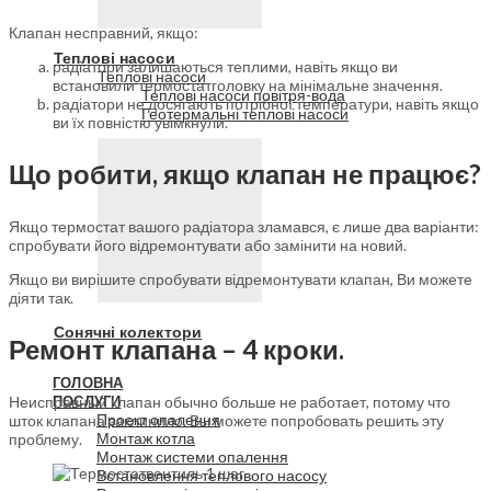
Клапан несправний, якщо:
Теплові насоси
радіатори залишаються теплими, навіть якщо ви
Теплові насоси
встановили термостатголовку на мінімальне значення.
Теплові насоси повітря-вода
радіатори не досягають потрібної температури, навіть якщо
Геотермальні теплові насоси
ви їх повністю увімкнули.
Що робити, якщо клапан не працює?
Якщо термостат вашого радіатора зламався, є лише два варіанти:
спробувати його відремонтувати або замінити на новий.
Якщо ви вирішите спробувати відремонтувати клапан, Ви можете
діяти так.
Сонячні колектори
Ремонт клапана – 4 кроки.
ГОЛОВНА
Неисправный клапан обычно больше не работает, потому что
ПОСЛУГИ
Проект опалення
шток клапана заклинило. Вы можете попробовать решить эту
Монтаж котла
проблему.
Монтаж системи опалення
Встановлення теплового насосу