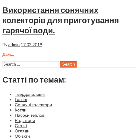
Використання сонячних
колекторів для приготування
гарячої води.
By
admin
17.02.2019
Далі...
Search
Статті по темам:
Твердопаливні
Газові
Сонячні колектори
Котли
Насоси теплові
Радіатори
Статті
Огляди
Об'єкти