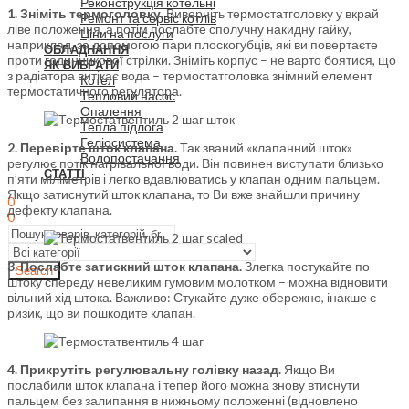
Реконструкція котельні
1. Зніміть термоголовку.
Виверніть термостатголовку у вкрай
Ремонт та сервіс котлів
ліве положення, а потім послабте сполучну накидну гайку,
Ціни на послуги
наприклад, за допомогою пари плоскогубців, які ви повертаєте
ОБЛАДНАННЯ
проти годинникової стрілки. Зніміть корпус – не варто боятися, що
ЯК ВИБРАТИ
з радіатора витікає вода – термостатголовка знімний елемент
Котел
термостатичного регулятора.
Тепловий насос
Опалення
Тепла підлога
Геліосистема
2. Перевірте шток клапана.
Так званий «клапанний шток»
Водопостачання
регулює потік нагрівальної води. Він повинен виступати близько
СТАТТІ
п’яти міліметрів і легко вдавлюватись у клапан одним пальцем.
Якщо затиснутий шток клапана, то Ви вже знайшли причину
0
дефекту клапана.
0
3. Послабте затискний шток клапана.
Злегка постукайте по
Search
штоку спереду невеликим гумовим молотком – можна відновити
вільний хід штока. Важливо: Стукайте дуже обережно, інакше є
ризик, що ви пошкодите клапан.
4.
Прикрутіть регулювальну голівку назад.
Якщо Ви
послабили шток клапана і тепер його можна знову втиснути
пальцем без залипання в нижньому положенні (відновлено