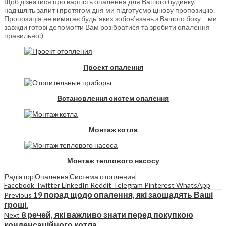
Щоб дізнатися про вартість опалення для Вашого будинку,
надішліть запит і протягом дня ми підготуємо цінову пропозицію.
Пропозиція не вимагає будь-яких зобов’язань з Вашого боку – ми
завжди готові допомогти Вам розібратися та зробити опалення
правильно:)
Проект опалення
Встановлення систем опалення
Монтаж котла
Монтаж теплового насосу
Радіатор
Опалення
Система отопления
Facebook
Twitter
LinkedIn
Reddit
Telegram
Pinterest
WhatsApp
19 порад щодо опалення, які заощадять Ваші
Previous
гроші.
8 речей, які важливо знати перед покупкою
Next
конденсаційного котла