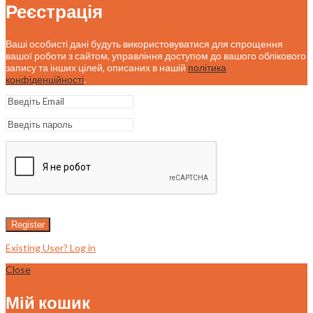
Реєстрація
Ваші особисті дані будуть використовуватися для спрощення
вашої роботи з сайтом, управління доступом до вашого облікового
запису та інших цілей, описаних в нашій
політика
конфіденційності
.
Register
Existing User? Log in
Close
Мій кошик