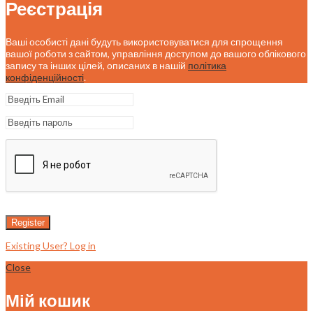
Реєстрація
Ваші особисті дані будуть використовуватися для спрощення
вашої роботи з сайтом, управління доступом до вашого облікового
запису та інших цілей, описаних в нашій
політика
конфіденційності
.
Register
Existing User? Log in
Close
Мій кошик