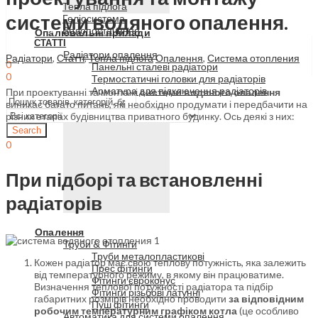
Тепла підлога
системи водяного опалення.
Геліосистема
Водопостачання
Опалювальні прилади
СТАТТІ
Радіатори опалення
Радіатори
,
Статті
,
Тепла підлога
Опалення
,
Система отопления
0
Панельні сталеві радіатори
0
Термостатичні головки для радіаторів
Меню
Арматура для підключення радіаторів
При проектуванні та монтажі
системи водяного опалення
виникає багато питань, які необхідно продумати і передбачити на
різних етапах будівництва приватного будинку. Ось деякі з них:
Search
0
При підборі та встановленні
радіаторів
Опалення
Труби & Фітинги
Труби металопластикові
Кожен радіатор має свою теплову потужність, яка залежить
Прес фітинги
від температурного режиму, в якому він працюватиме.
Фітинги євроконус
Визначення теплової потужності радіатора та підбір
Фітинги різьбові латунні
габаритних розмірів необхідно проводити
за відповідним
Пуш фітинги
робочим температурним графіком котла
(це особливо
Автоматика для системи опалення