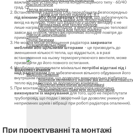
важливо при установці котла конденсаційного типу - 60/40
Насосні групи
град. С).
Тепла водяна підлога
Встановлення радіатора слід передбачати безпосередньо
Труба для теплої підлоги PE-RT
під вікнами або біля дверних отворів
, що забезпечують
Колектори & Шафи для теплої підлоги
вихід на вулицю, тому що радіатор у цьому випадку є не
Автоматика для теплої підлоги
лише нагрівальним приладом, а виконує функцію теплової
Комплектуючі для теплої підлоги
завіси від огорож, через які проникає холодне повітря до
Насоси циркуляційні
приміщення.
Групи безпеки
Не можна місце розміщення радіатора
закривати
Розширювальні баки
меблями або щільними шторами
- це призводить до
зменшення кількості тепла, що віддається, а в разі
встановлення на ньому терморегулюючого вентиля, може
призводити до його повного остигання.
Необхідно витримувати мінімальні
потрібні відстані під і
Водопостачання
над радіатором
для забезпечення вільного обдування його
Водопостачання
внутрішнім повітрям, що дозволяє максимально відбирати
Бойлери непрямого нагріву від котла для пригот
тепло від радіатора за допомогою конвекції.
Проточні електричні водонагрівачі
При монтажі труб підключення радіатора необхідно
Розширювальні баки для холодної води
виконувати їх маркування
для того, щоб не переплутати
трубопровід, що подає і зворотний (це дозволяє уникнути
неприємних шумів і вібрації при роботі радіатора опалення).
При проектуванні та монтажі