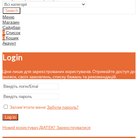
Search
Меню
Магазин
Сайдбар
0
Список
0
Кошик
Акаунт
Login
Ціни лише для зареєстрованих користувачів. Отримайте доступ до
знижок, своїх замовлень, списку бажань та рекомендацій.
Запам'ятати мене
Забули пароль?
Log in
Новий користувач ДІАТЕК? Зареєструватися