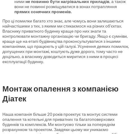
ними
не повинно бути нагрівальних приладів
, а також
вони не повинні розміщуватися в зонах потрапляння
прямих сонячних променів
.
Про ці помилки багато хто знає, але чомусь вони залишаються
найчастішими з тих, з якими ми стикаємося на різних об'єктах.
Власнику приватного будинку краще про них знати та
контролювати монтажну організацію чи бригаду. Якщо є сумніви,
краще ще на етапі будівництва проконсультуватися з іншими
компаніями, що працюють у цій галузі. Усунення деяких помилок,
допущених при монтажі, коштують дуже дорого, тому часто не
доцільно, а власнику доводиться миритися з ними в процесі
експлуатації будинку.
Монтаж опалення з компанією
Діатек
Наша компанія більше 20 років проектує та монтує системи
опалення та котельні для приватних та багатоповерхових
будинків та комплексів. Ми монтуємо тільки за попереднім
розрахунком та проектом. Завдяки цьому ми уникаємо