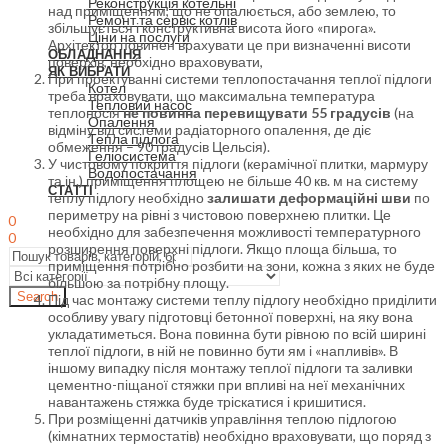
Реконструкція котельні
над приміщенням, що не опалюється, або землею, то
Ремонт та сервіс котлів
збільшується і конструктивна висота його «пирога».
Ціни на послуги
Архітектор повинен врахувати це при визначенні висоти
ОБЛАДНАННЯ
поверхів, необхідно враховувати,
ЯК ВИБРАТИ
При проектуванні системи теплопостачання теплої підлоги
Котел
треба враховувати, що максимальна температура
Тепловий насос
теплоносія
не повинна перевищувати 55 градусів
(на
Опалення
відміну від системи радіаторного опалення, де діє
Тепла підлога
обмеження – 90 градусів Цельсія).
Геліосистема
У чистовому покриття підлоги (керамічної плитки, мармуру
Водопостачання
та ін.) приміщення площею не більше 40 кв. м на систему
СТАТТІ
теплу підлогу необхідно
залишати деформаційні шви
по
периметру на рівні з чистовою поверхнею плитки. Це
0
необхідно для забезпечення можливості температурного
0
розширення поверхні підлоги. Якщо площа більша, то
приміщення потрібно розбити на зони, кожна з яких не буде
більшою за потрібну площу.
Search
Під час монтажу системи теплу підлогу необхідно приділити
особливу увагу підготовці бетонної поверхні, на яку вона
укладатиметься. Вона повинна бути рівною по всій ширині
теплої підлоги, в ній не повинно бути ям і «напливів». В
іншому випадку після монтажу теплої підлоги та заливки
цементно-піщаної стяжки при впливі на неї механічних
навантажень стяжка буде тріскатися і кришитися.
При розміщенні датчиків управління теплою підлогою
(кімнатних термостатів) необхідно враховувати, що поряд з