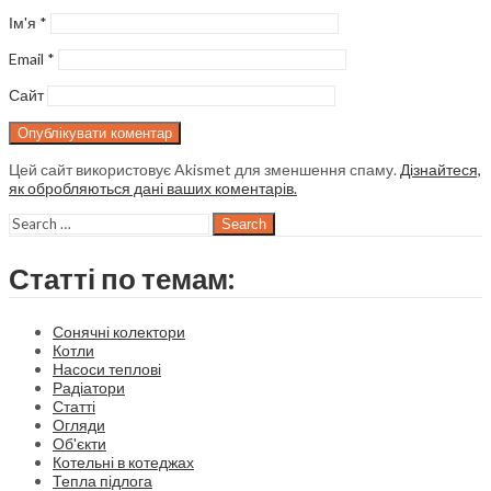
Ім'я
*
Email
*
Сайт
Цей сайт використовує Akismet для зменшення спаму.
Дізнайтеся,
як обробляються дані ваших коментарів.
Search
Статті по темам:
Сонячні колектори
Котли
Насоси теплові
Радіатори
Статті
Огляди
Об'єкти
Котельні в котеджах
Тепла підлога