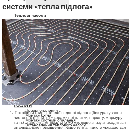
системи «тепла підлога»
Теплові насоси
Теплові насоси
Теплові насоси повітря-вода
Геотермальні теплові насоси
Сонячні колектори
ГОЛОВНА
ПОСЛУГИ
Проект опалення
Потрібний «пиріг» теплої водяної підлоги (без урахування
Монтаж котла
чистового покриття – керамічної плитки, паркету, мармуру
Монтаж системи опалення
та ін.) становить
мінімально 90 мм
, якщо знизу знаходиться
Встановлення теплового насосу
опалювальне приміщення. Якщо тепла підлога укладається