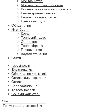
Монтаж котла
Монтаж системи опалення
Встановлення теплового насосу
Реконструкція котельні
Ремонт та сервіс котлів
Ціни на послуги
Обладнання
Як вибрати
Котел
Тепловий насос
Опалення
Тепла підлога
Геліосистема
Водопостачання
Статті
Газові котли
Електрокотли
Обладнання для котлів
Опалювальні прилади
Опалення
Водопостачання
Теплові насоси
Сонячні колектори
Close