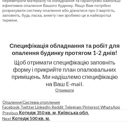
перевитрати матеріалу та обладнання та гарантуємо найбільш
ефективне опалення Вашого будинку. Якщо Вам потрібно
розрахувати систему опалення або дізнатися про її вартість,
заповніть, будь ласка, анкету і ми зробимо це в найкоротші
терміни.
Специфікація обладнання та робіт для
опалення будинку протягом 1-2 днів!
Щоб отримати специфікацію заповніть
форму і прикрийте план опалювальних
приміщень. Ми надішлемо специфікацію
на Ваш E-mail.
Отримати
Опалення
Система отопления
Facebook
Twitter
LinkedIn
Reddit
Telegram
Pinterest
WhatsApp
Котедж 350 кв. м, Київська обл.
Previous
Котедж 500 кв. м.
Next