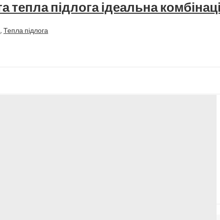
а тепла підлога ідеальна комбінац
я
,
Тепла підлога