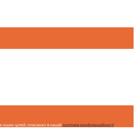
а інших цілей, описаних в нашій
політика конфіденційності
.