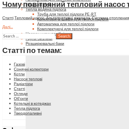
Чому повітряний тепловий насос т
Насосні групи
Тепла водяна підлога
Труба для теплої підлоги PE-RT
Статті
Тепловий насос
,
Альтернативні джерела
,
Система отоплени
Колектори & Шафи для теплої підлоги
Автоматика для теплої підлоги
Далі...
Комплектуючі для теплої підлоги
Насоси циркуляційні
Search
Групи безпеки
Розширювальні баки
Статті по темам:
Газові
Сонячні колектори
Котли
Насоси теплові
Радіатори
Статті
Огляди
Об'єкти
Котельні в котеджах
Тепла підлога
Твердопаливні