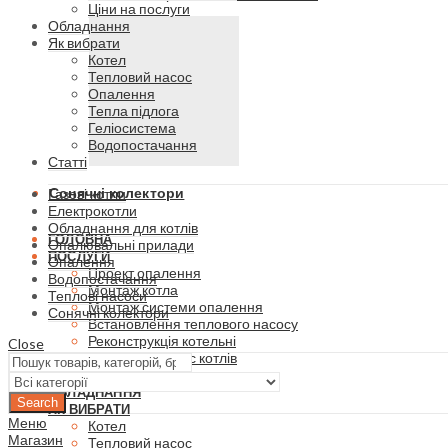
Ціни на послуги
Обладнання
Як вибрати
Котел
Тепловий насос
Опалення
Тепла підлога
Геліосистема
Водопостачання
Статті
Сонячні колектори
Газові котли
Електрокотли
Обладнання для котлів
ГОЛОВНА
Опалювальні прилади
ПОСЛУГИ
Опалення
Проект опалення
Водопостачання
Монтаж котла
Теплові насоси
Монтаж системи опалення
Сонячні колектори
Встановлення теплового насосу
Реконструкція котельні
Close
Ремонт та сервіс котлів
Ціни на послуги
ОБЛАДНАННЯ
Search
ЯК ВИБРАТИ
Меню
Котел
Магазин
Тепловий насос