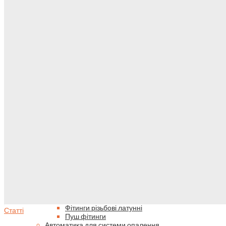
Тепла підлога
Геліосистема
Водопостачання
Опалювальні прилади
СТАТТІ
Радіатори опалення
0
Панельні сталеві радіатори
0
Термостатичні головки для радіаторів
Меню
Арматура для підключення радіаторів
Search
0
Опалення
Труби & Фітинги
Труби металопластикові
Прес фітинги
Фітинги євроконус
Фітинги різьбові латунні
Статті
Пуш фітинги
Автоматика для системи опалення