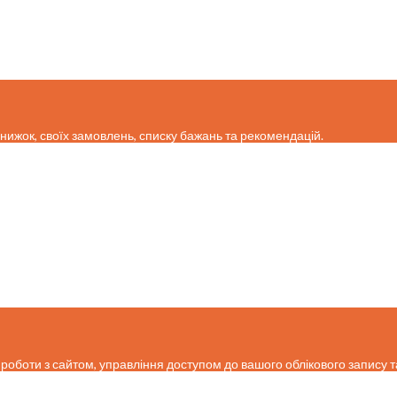
нижок, своїх замовлень, списку бажань та рекомендацій.
роботи з сайтом, управління доступом до вашого облікового запису т