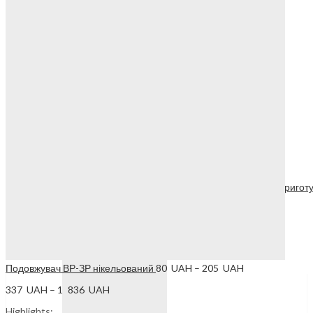
Насосні групи
Тепла водяна підлога
Труба для теплої підлоги PE-RT
Колектори & Шафи для теплої підлоги
Автоматика для теплої підлоги
Комплектуючі для теплої підлоги
Насоси циркуляційні
Групи безпеки
Розширювальні баки
Водопостачання
Водопостачання
Бойлери непрямого нагріву від котла для пригот
Проточні електричні водонагрівачі
Розширювальні баки для холодної води
Діапазон
Подовжувач ВР-ЗР нікельований
80
UAH
–
205
UAH
цін:
Діапазон
337
UAH
–
1 836
UAH
від
цін:
80 UAH
Highlights:
від