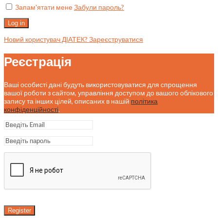
Запам'ятати мене
Забули пароль?
Log in
Новий користувач ДІАТЕК? Зареєструватися
Реєстрація
Ваші особисті дані будуть використовуватися для спрощення
вашої роботи з сайтом, управління доступом до вашого облікового
запису та інших цілей, описаних в нашій
політика
конфіденційності
.
Register