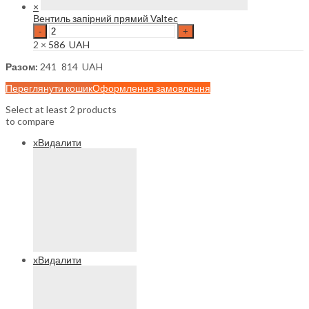
×
Вентиль запірний прямий Valtec
Вентиль
запірний
2 ×
586
UAH
прямий
Valtec
Разом:
241 814
UAH
quantity
Переглянути кошик
Оформлення замовлення
Select at least 2 products
to compare
x
Видалити
x
Видалити