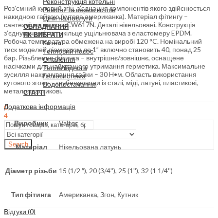
Реконструкція котельні
Роз’ємний кутовий згін, з’єднання компонентів якого здійснюється
Ремонт та сервіс котлів
накидною гайкою (кутова американка). Матеріал фітингу –
Ціни на послуги
сантехнічна латунь CW617N. Деталі нікельовані. Конструкція
ОБЛАДНАННЯ
з’єднувача містить кільце ущільнювача з еластомеру EPDM.
ЯК ВИБРАТИ
Робоча температура обмежена на виробі 120 °C. Номінальний
Котел
тиск моделей діаметром до 1” включно становить 40, понад 25
Тепловий насос
бар. Різьблення фітинга – внутрішнє/зовнішнє, оснащене
Опалення
насічками для найкращого утримання герметика. Максимальне
Тепла підлога
зусилля накручування гайки – 30 H•м. Область використання
Геліосистема
кутового згону – трубопроводи із сталі, міді, латуні, пластикові,
Водопостачання
металопластикові.
СТАТТІ
Додаткова інформація
0
4
Виробник
Valtec
Search
Матеріал
Нікельована латунь
Діаметр різьби
15 (1/2 ″), 20 (3/4''), 25 (1''), 32 (1 1/4'')
Тип фітинга
Американка, Згон, Кутник
Відгуки (0)