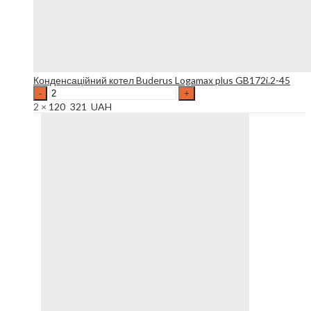
Конденсаційний котел Buderus Logamax plus GB172i.2-45
Конденсаційний
котел
2 ×
120 321
UAH
Buderus
Logamax
plus
GB172i.2-
45
quantity