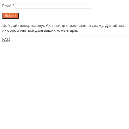
Email
*
Цей сайт використовує Akismet для зменшення спаму.
Дізнайтеся,
як обробляються дані ваших коментарів.
FAQ
Трійник ЗР нікельований
Highlights:
матеріал – латунь нікельована;
різьба зовнішня ;
Діапазон
351
UAH
–
407
UAH
цін:
Оберіть опції
від
Порівняти