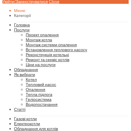
Увійти/Зареєструватися
Close
Меню
Категорії
Головна
Послуги
Проект опалення
Монтаж котла
Монтаж системи опалення
Встановлення теплового насосу
Реконструкція котельні
Ремонт та сервіс котлів
Ціни на послуги
Обладнання
Як вибрати
Котел
Тепловий насос
Опалення
Тепла підлога
Геліосистема
Водопостачання
Статті
Газові котли
Електрокотли
Обладнання для котлів