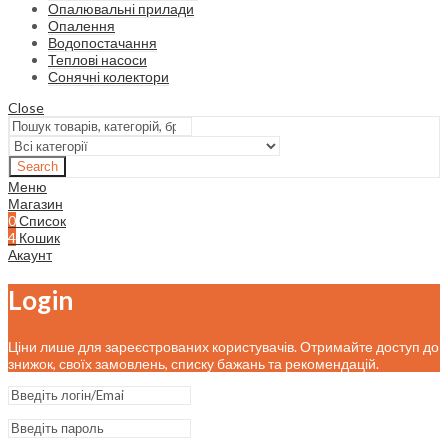
Опалювальні прилади
Опалення
Водопостачання
Теплові насоси
Сонячні колектори
Close
Search
Меню
Магазин
0
Список
4
Кошик
Акаунт
Login
Ціни лише для зареєстрованих користувачів. Отримайте доступ до
знижок, своїх замовлень, списку бажань та рекомендацій.