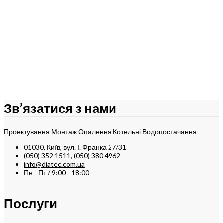
Highlights:
Результати перекладу
матеріал – латунь нікельована;
різьба ЗР-ЗР 1/2″ – 2″;
Діапазон
61
UAH
–
587
UAH
цін:
Оберіть опції
від
Порівняти
61 UAH
Quick View
до
587 UAH
Зв’язатися з нами
Проектування Монтаж Опалення Котельні Водопостачання
01030, Київ, вул. І. Франка 27/31
(050) 352 1511, (050) 380 4962
info@diatec.com.ua
Пн - Пт / 9:00 - 18:00
Послуги