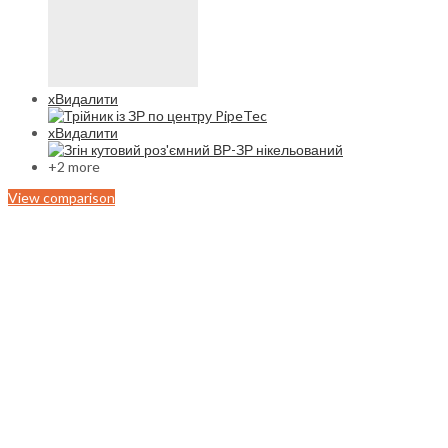
x
Видалити
x
Видалити
+2 more
View comparison