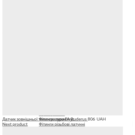
Тепла підлога
Геліосистема
Водопостачання
Опалювальні прилади
СТАТТІ
Радіатори опалення
0
Панельні сталеві радіатори
4
Термостатичні головки для радіаторів
Меню
Арматура для підключення радіаторів
Search
4
Опалення
Труби & Фітинги
Труби металопластикові
Прес фітинги
Датчик зовнішньої температури FA Buderus
806
UAH
Фітинги євроконус
Next product
Фітинги різьбові латунні
Пуш фітинги
Автоматика для системи опалення