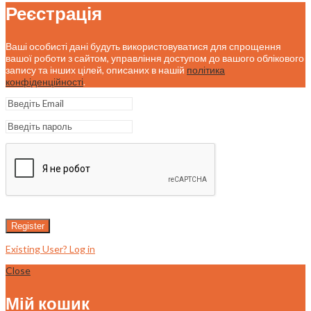
Реєстрація
Ваші особисті дані будуть використовуватися для спрощення
вашої роботи з сайтом, управління доступом до вашого облікового
запису та інших цілей, описаних в нашій
політика
конфіденційності
.
Register
Existing User? Log in
Close
Мій кошик