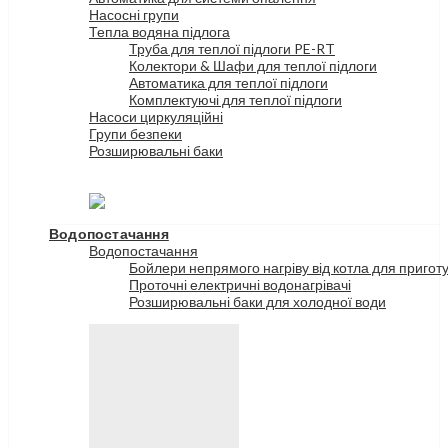
Насосні групи
Тепла водяна підлога
Труба для теплої підлоги PE-RT
Колектори & Шафи для теплої підлоги
Автоматика для теплої підлоги
Комплектуючі для теплої підлоги
Насоси циркуляційні
Групи безпеки
Розширювальні баки
Водопостачання
Водопостачання
Бойлери непрямого нагріву від котла для пригот
Проточні електричні водонагрівачі
Розширювальні баки для холодної води