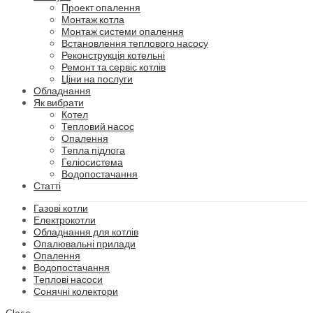
Проект опалення
Монтаж котла
Монтаж системи опалення
Встановлення теплового насосу
Реконструкція котельні
Ремонт та сервіс котлів
Ціни на послуги
Обладнання
Як вибрати
Котел
Тепловий насос
Опалення
Тепла підлога
Геліосистема
Водопостачання
Статті
Газові котли
Електрокотли
Обладнання для котлів
Опалювальні прилади
Опалення
Водопостачання
Теплові насоси
Сонячні колектори
Close