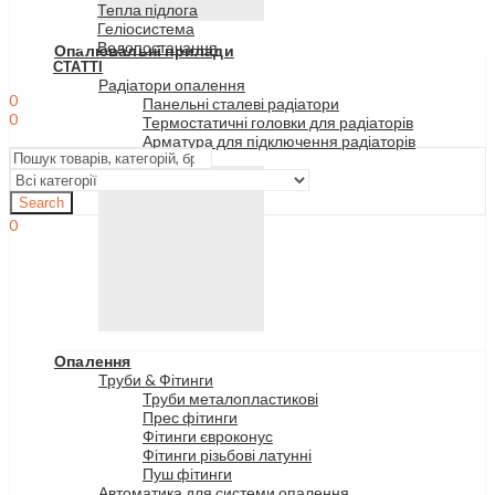
Тепла підлога
Геліосистема
Водопостачання
Опалювальні прилади
СТАТТІ
Радіатори опалення
0
Панельні сталеві радіатори
0
Термостатичні головки для радіаторів
Меню
Арматура для підключення радіаторів
Search
0
Опалення
Труби & Фітинги
Труби металопластикові
Прес фітинги
Фітинги євроконус
Фітинги різьбові латунні
Пуш фітинги
Автоматика для системи опалення